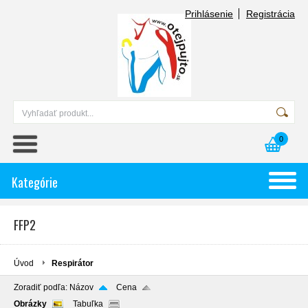
Prihlásenie
Registrácia
0
Kategórie
FFP2
Úvod
Respirátor
Zoradiť podľa:
Názov
Cena
Obrázky
Tabuľka