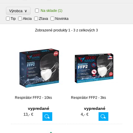
∨
Na sklade
(1)
Výrobca
Tip
Akcia
Zľava
Novinka
Zobrazené produkty
1 - 3
z celkových
3
Respirátor FFP2 - 10ks
Respirátor FFP2 - 3ks
vypredané
vypredané
13,- €
4,- €