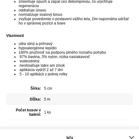
zmierňuje opuch a zápal cez dekompresiu, čo urýchľuje
regeneráciu
oddiaľuje únavu
normalizuje svalový tonus
zvyšuje povedomie o postavení vášho tela, čím napomáha udržať
ho v správnej pozícii a tvare
Vlastnosti
ultra silný a priľnavý
hypoalergénne lepidlo
180% pružnosť na podporu plného rozsahu pohybu
97% bavlna, 3% nylon, nízka nasiakavosť
vodeodolný
neobsahuje latex ani zinok
aplikácia vydrží 2 až 7 dní
5 - 10 aplikácii z jednej rolky
Šírka:
5 cm
Dĺžka:
5 m
Počet kusov v
1 ks
balení:
Info