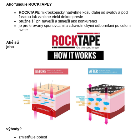
Ako funguje ROCKTAPE?
ROCKTAPE
mikroskopicky nadvihne kožu ďalej od svalov a pod
fasciou tak vznikne efekt dekompresie
pružnejší, priľnavejší a silnejší ako konkurenci
je preferovaný športovcami a zdravotníckymi odborníkmi po celom
svete
Aké sú
jeho
výhody?
zmierňuje bolesť