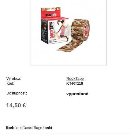
Výrobca:
RockTape
Kód:
KT-RT118
Dostupnosť:
vypredané
14,50 €
RockTape Camouflage hnedá