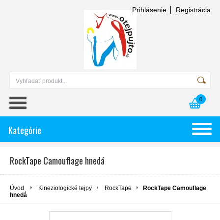
Prihlásenie
Registrácia
0
Kategórie
RockTape Camouflage hnedá
Úvod
Kineziologické tejpy
RockTape
RockTape Camouflage
hnedá